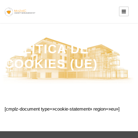
POLÍTICA DE
COOKIES (UE)
[cmplz-document type=»cookie-statement» region=»eu»]