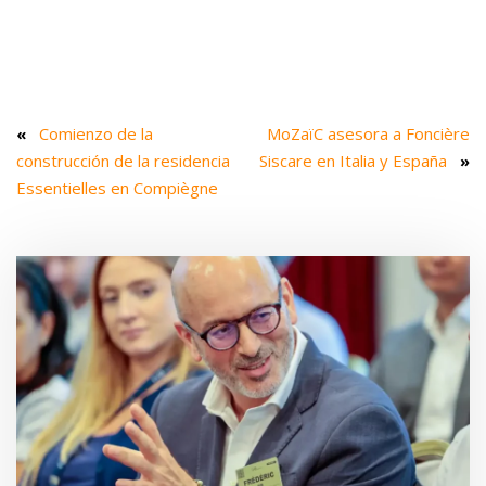
«
Comienzo de la
MoZaïC asesora a Foncière
construcción de la residencia
Siscare en Italia y España
»
Essentielles en Compiègne