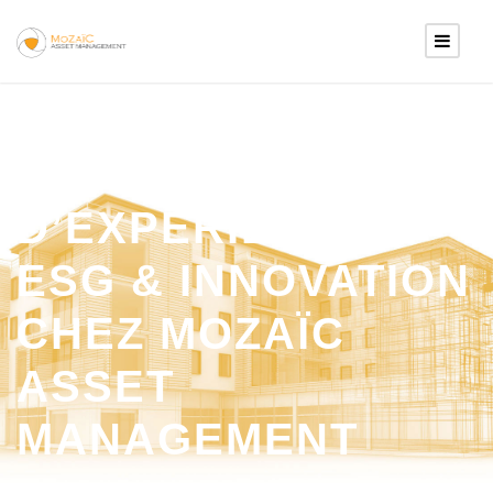
RETOUR
D’EXPÉRIENCE –
ESG & INNOVATION
CHEZ MOZAÏC
ASSET
MANAGEMENT