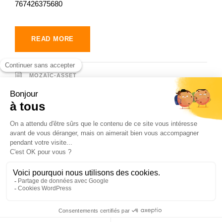
767426375680
READ MORE
MOZAÏC-ASSET
Copyright 2022 , MoZaïC Asset Management. All
Right Reserved. -
Mentions légales
-
Politiques de
confidentialité