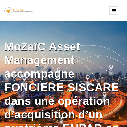
MoZaïC Asset
Management
accompagne
FONCIERE SISCARE
dans une opération
d’acquisition d’un