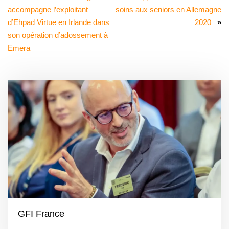
accompagne l’exploitant
soins aux seniors en Allemagne
d’Ehpad Virtue en Irlande dans
2020
»
son opération d’adossement à
Emera
GFI France