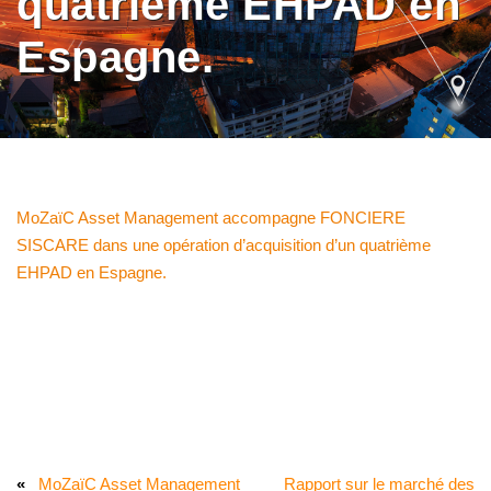
quatrième EHPAD en
Espagne.
MoZaïC Asset Management accompagne FONCIERE
SISCARE dans une opération d’acquisition d’un quatrième
EHPAD en Espagne.
«
MoZaïC Asset Management
Rapport sur le marché des