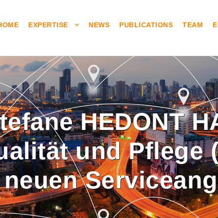
HOME
EXPERTISE
NEWS
PUBLICATIONS
TEAM
E
Stefane HEDONT 
ualität und Pflege
 neuen Servicean